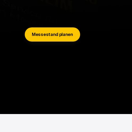
Maßgeschneiderte
Messestände,
entwickelt
für
Unt
sichtbar
auftreten,
Aufmerksamkeit
gewinnen
und
n
hinterlassen
möchten.
Messestand planen