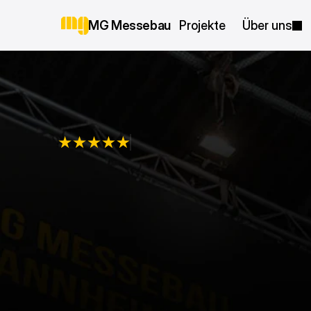
MG Messebau
Projekte
Über uns
5,0
Bewertungen
Individueller
Messebau
f
Markenauftri