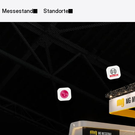
Messestand
Standorte
ür
tte