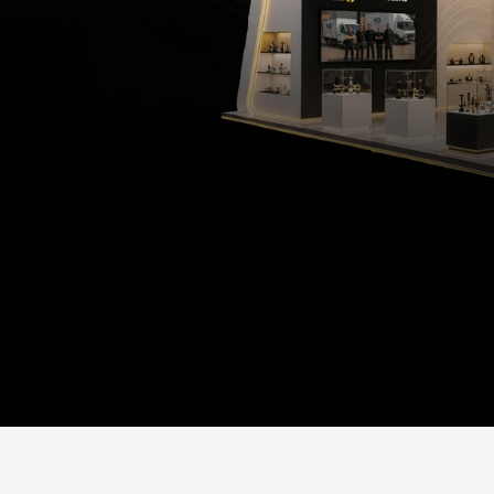
ernehmen,
die
achhaltig
Eindruck