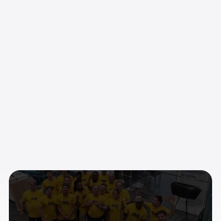
Das erwartet dich
Starkes Team
Freundliches, familiäres Umfeld und direkte Kommunikation.
Spannende Projekte
Abwechslungsreiche Messeprojekte in ganz Deutschland.
Entwicklungsmöglichkeiten
Raum für Verantwortung und persönliche Weiterentwicklung.
Interesse
geweckt?
W
i
r
f
r
e
u
e
n
u
n
s
d
a
r
a
u
f
,
d
i
c
h
k
e
n
n
e
n
z
u
l
e
r
n
e
n
.